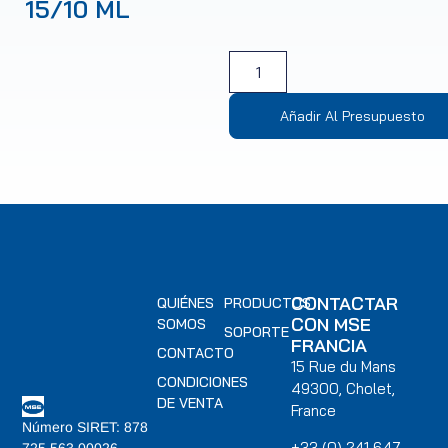
15/10 ML
Añadir Al Presupuesto
CONTACTAR
QUIÉNES
PRODUCTOS
CON MSE
SOMOS
SOPORTE
FRANCIA
CONTACTO
15 Rue du Mans
CONDICIONES
49300, Cholet,
DE VENTA
France
Número SIRET: 878
+33 (0) 241 647