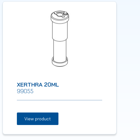
XERTHRA 20ML
99055
View product