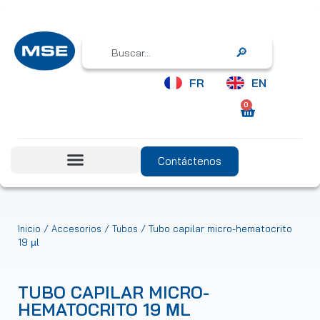
Search
FR
EN
0
Contáctenos
/
/
/ Tubo capilar micro-hematocrito
Inicio
Accesorios
Tubos
19 µl
TUBO CAPILAR MICRO-
HEMATOCRITO 19 ΜL