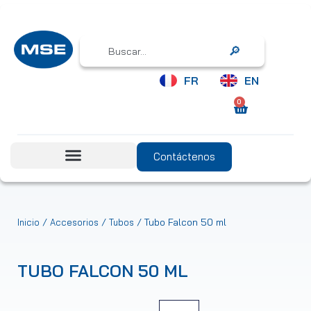
Search
FR
EN
0
Contáctenos
/
/
/ Tubo Falcon 50 ml
Inicio
Accesorios
Tubos
TUBO FALCON 50 ML