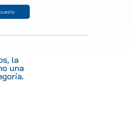
upuesto
s, la
mo una
egoría.