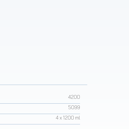
4200
5099
4 x 1200 ml