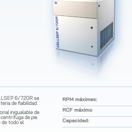
ELLSEP 6/720R se
RPM máximas:
ria de fiabilidad.
RCF máximo
rial inigualable de
centrífuga de pie
Capacidad:
s de todo el