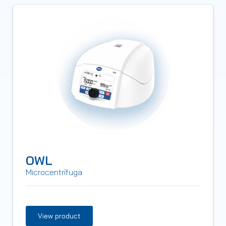
OWL
Microcentrífuga
View product