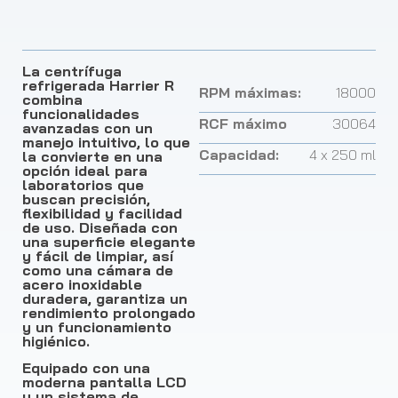
La centrífuga
refrigerada Harrier R
RPM máximas:
18000
combina
funcionalidades
RCF máximo
30064
avanzadas con un
manejo intuitivo, lo que
Capacidad:
4 x 250 ml
la convierte en una
opción ideal para
laboratorios que
buscan precisión,
flexibilidad y facilidad
de uso. Diseñada con
una superficie elegante
y fácil de limpiar, así
como una cámara de
acero inoxidable
duradera, garantiza un
rendimiento prolongado
y un funcionamiento
higiénico.
Equipado con una
moderna pantalla LCD
y un sistema de