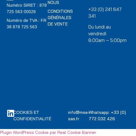
NOUS
Numéro SIRET : 878
+33 (0) 241 647
CONDITIONS
725 563 00026
341
GÉNÉRALES
Numéro de TVA : FR
DE VENTE
Du lundi au
38 878 725 563
vendredi
8:00am – 5:00pm
info@mse-
Whatsapp: +33 (0)
COOKIES ET
sas.fr
772 032 426
CONFIDENTIALITÉ
Plugin WordPress Cookie par Real Cookie Banner