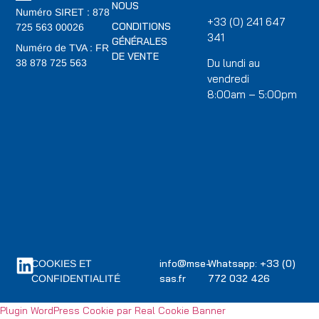
NOUS
Numéro SIRET : 878
+33 (0) 241 647
CONDITIONS
725 563 00026
341
GÉNÉRALES
Numéro de TVA : FR
DE VENTE
Du lundi au
38 878 725 563
vendredi
8:00am – 5:00pm
info@mse-
Whatsapp: +33 (0)
COOKIES ET
sas.fr
772 032 426
CONFIDENTIALITÉ
Plugin WordPress Cookie par Real Cookie Banner