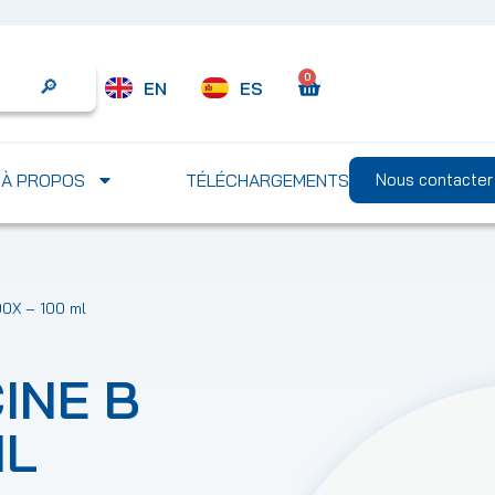
0
EN
ES
Search
À PROPOS
TÉLÉCHARGEMENTS
Nous contacter
00X – 100 ml
INE B
ML