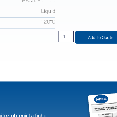
MSC0060L-100
Liquid
‘-20°C
Add To Quote
tez obtenir la fiche