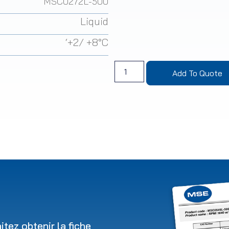
MSC0272L-500
Liquid
‘+2/ +8°C
Add To Quote
tez obtenir la fiche