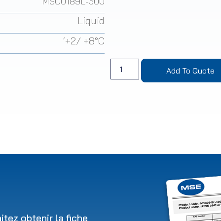
MSC0189L-500
Liquid
‘+2/ +8°C
Add To Quote
tez obtenir la fiche