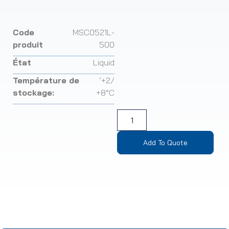
Code
MSC0521L-
produit
500
État
Liquid
Température de
‘+2/
stockage:
+8°C
Add To Quote