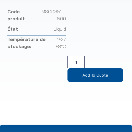
Code
MSC0351L-
produit
500
État
Liquid
Température de
‘+2/
stockage:
+8°C
Add To Quote