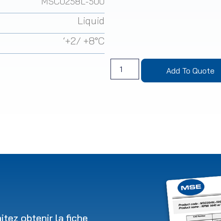
MSC0258L-500
Liquid
‘+2/ +8°C
Add To Quote
tez obtenir la fiche