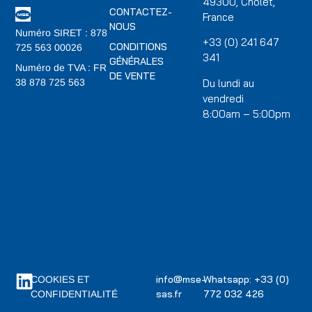
49300, Cholet,
CONTACTEZ-
France
NOUS
Numéro SIRET : 878
+33 (0) 241 647
CONDITIONS
725 563 00026
341
GÉNÉRALES
Numéro de TVA : FR
DE VENTE
Du lundi au
38 878 725 563
vendredi
8:00am – 5:00pm
info@mse-
Whatsapp: +33 (0)
COOKIES ET
sas.fr
772 032 426
CONFIDENTIALITÉ