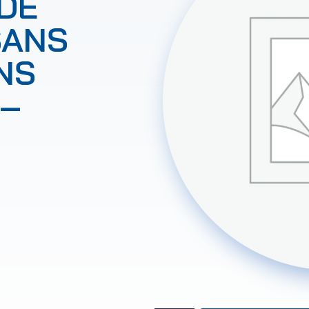
DE
SANS
NS
 –