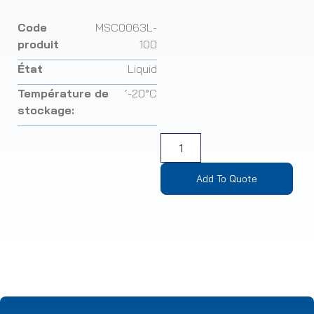
Code
MSC0063L-
produit
100
État
Liquid
Température de
‘-20°C
stockage:
Add To Quote