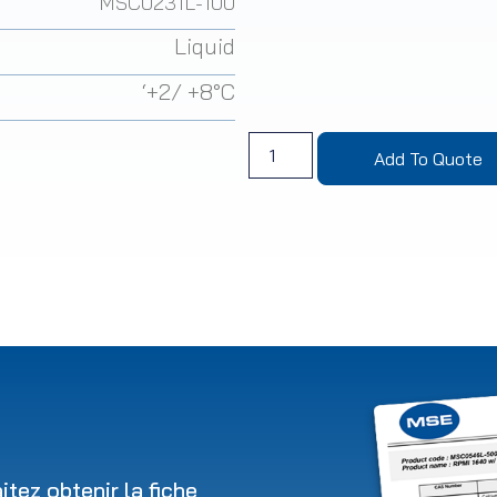
MSC0231L-100
Liquid
‘+2/ +8°C
Add To Quote
tez obtenir la fiche