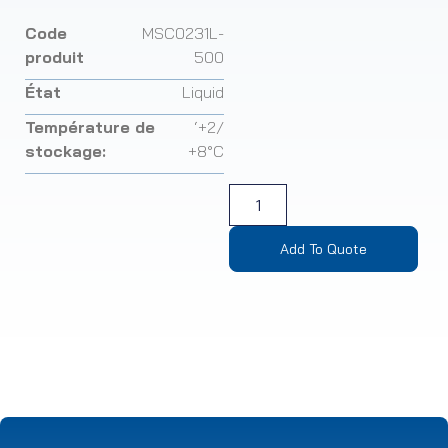
Code
MSC0231L-
produit
500
État
Liquid
Température de
‘+2/
stockage:
+8°C
Add To Quote