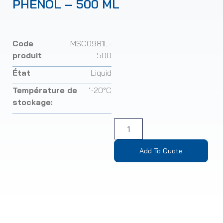
PHÉNOL – 500 ML
Code
MSC0981L-
produit
500
État
Liquid
Température de
‘-20°C
stockage:
Add To Quote