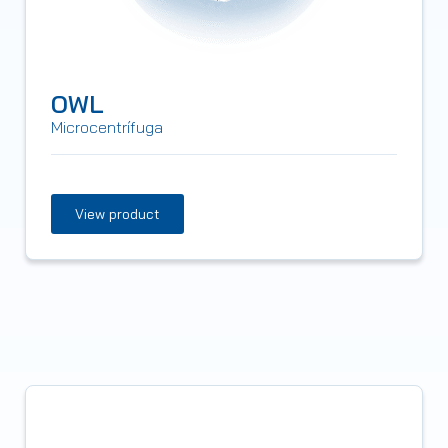
OWL
Microcentrífuga
View product