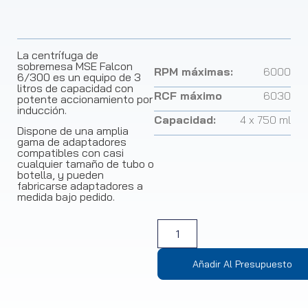
La centrífuga de
sobremesa MSE Falcon
RPM máximas:
6000
6/300 es un equipo de 3
litros de capacidad con
RCF máximo
6030
potente accionamiento por
inducción.
Capacidad:
4 x 750 ml
Dispone de una amplia
gama de adaptadores
compatibles con casi
cualquier tamaño de tubo o
botella, y pueden
fabricarse adaptadores a
medida bajo pedido.
Añadir Al Presupuesto