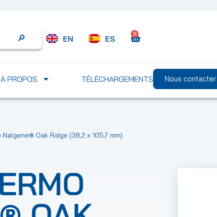
0
EN
ES
Search
À PROPOS
TÉLÉCHARGEMENTS
Nous contacter
 Nalgene® Oak Ridge (38,2 x 105,7 mm)
HERMO
® OAK