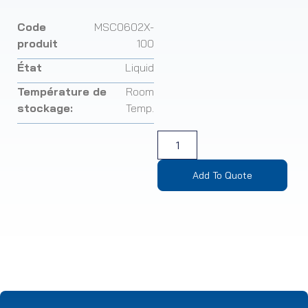
Code
MSC0602X-
produit
100
État
Liquid
Température de
Room
stockage:
Temp.
Add To Quote