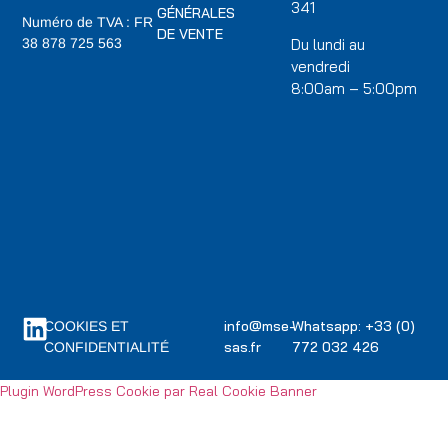
341
GÉNÉRALES
Numéro de TVA : FR
DE VENTE
Du lundi au
38 878 725 563
vendredi
8:00am – 5:00pm
info@mse-
Whatsapp: +33 (0)
COOKIES ET
sas.fr
772 032 426
CONFIDENTIALITÉ
Plugin WordPress Cookie par Real Cookie Banner