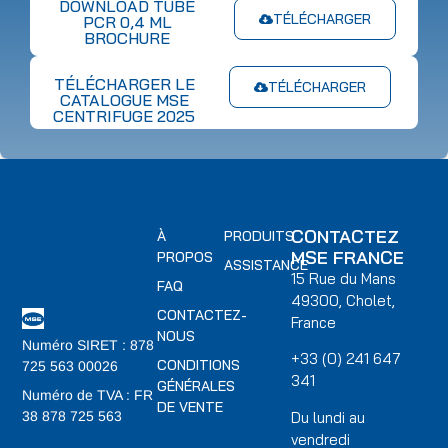
DOWNLOAD TUBE
TÉLÉCHARGER
PCR 0,4 ML
BROCHURE
TÉLÉCHARGER LE
TÉLÉCHARGER
CATALOGUE MSE
CENTRIFUGE 2025
CONTACTEZ
À
PRODUITS
MSE FRANCE
PROPOS
ASSISTANCE
15 Rue du Mans
FAQ
49300, Cholet,
CONTACTEZ-
France
NOUS
Numéro SIRET : 878
+33 (0) 241 647
CONDITIONS
725 563 00026
341
GÉNÉRALES
Numéro de TVA : FR
DE VENTE
Du lundi au
38 878 725 563
vendredi