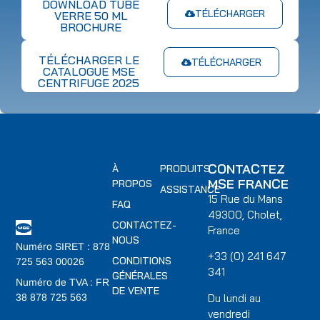
DOWNLOAD TUBE
TÉLÉCHARGER
VERRE 50 ML
BROCHURE
TÉLÉCHARGER LE
TÉLÉCHARGER
CATALOGUE MSE
CENTRIFUGE 2025
CONTACTEZ
À
PRODUITS
MSE FRANCE
PROPOS
ASSISTANCE
15 Rue du Mans
FAQ
49300, Cholet,
CONTACTEZ-
France
NOUS
Numéro SIRET : 878
+33 (0) 241 647
CONDITIONS
725 563 00026
341
GÉNÉRALES
Numéro de TVA : FR
DE VENTE
Du lundi au
38 878 725 563
vendredi