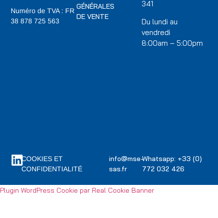
341
GÉNÉRALES
Numéro de TVA : FR
DE VENTE
Du lundi au
38 878 725 563
vendredi
8:00am – 5:00pm
info@mse-
Whatsapp: +33 (0)
COOKIES ET
sas.fr
772 032 426
CONFIDENTIALITÉ
Plugin WordPress Cookie par Real Cookie Banner